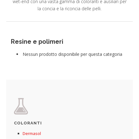
wet-end con una vasta gamma di coloranti e ausiliari per
Servizi
la concia e la riconcia delle pelli.
Yes,we reach!
Novità
Contatti
Resine e polimeri
Nessun prodotto disponibile per questa categoria
COLORANTI
Dermasol