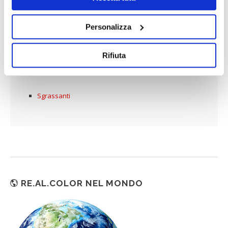
Ingrassi Solfonati Veg/Sint
Ingrassi Stabili per Concia e Riconcia
Personalizza
Solfitati di Pesce
Rifiuta
Solfitati Sintetici
Solfitati Vegetali
Sgrassanti
RE.AL.COLOR NEL MONDO