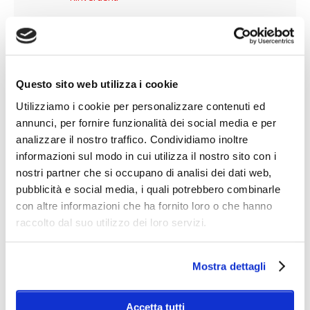
Riconcianti
Neutralizzanti
Resine e Polimeri
Questo sito web utilizza i cookie
Concianti
Utilizziamo i cookie per personalizzare contenuti ed
Concianti Minerali
annunci, per fornire funzionalità dei social media e per
Concianti Organici
analizzare il nostro traffico. Condividiamo inoltre
informazioni sul modo in cui utilizza il nostro sito con i
Ausiliari e Filler
nostri partner che si occupano di analisi dei dati web,
Ausiliari di Tintura
pubblicità e social media, i quali potrebbero combinarle
Ingrassi
con altre informazioni che ha fornito loro o che hanno
raccolto dal suo utilizzo dei loro servizi.
Esteri Fosforici
Ingrassi base Lanolina
Ingrassi base Lecitina
Mostra dettagli
Ingrassi Idrorepellenti
Ingrassi per Carrozzeria
Accetta tutti